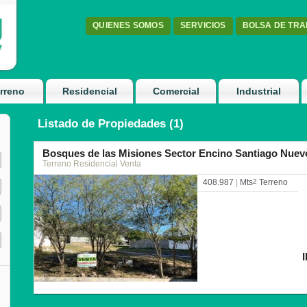
QUIENES SOMOS
SERVICIOS
BOLSA DE TR
rreno
Residencial
Comercial
Industrial
Listado de Propiedades (1)
Bosques de las Misiones Sector Encino Santiago Nuev
Terreno Residencial Venta
408.987
|
Mts
2
Terreno
I
7