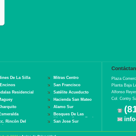
Contácta
dines De La Silla
Mitras Centro
Plaza Comerci
 Encinos
San Francisco
Planta Baja L
Alfonso Reye
dalas Residencial
Satélite Acueducto
Col. Contry S
Maguey
Hacienda San Mateo
(8
Charquito
Alamo Sur
Esmeralda
Bosques De Las
inf
Misiones Sector Encino
cc. Rincón Del
San Jose Sur
ador