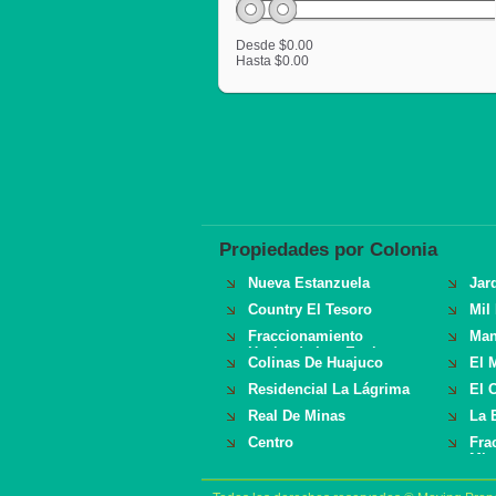
Desde
$0.00
Hasta
$0.00
Propiedades por Colonia
Nueva Estanzuela
Jar
Country El Tesoro
Mil
Fraccionamiento
Man
Hacienda Los Encinos
Colinas De Huajuco
El 
Residencial La Lágrima
El 
Real De Minas
La 
Centro
Fra
Mir