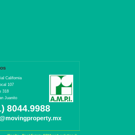
nos
al California
ocal 107
s 318
an Juanito
1) 8044.9988
o@movingproperty.mx