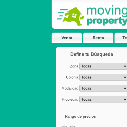
Venta
Renta
Te
Define tu Búsqueda
Zona
Colonia
Modalidad
Propiedad
Rango de precios