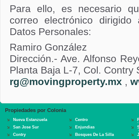
Para ello, es necesario q
correo electrónico dirigid
Datos Personales:
Ramiro González
Dirección.- Ave. Alfonso Rey
Planta Baja L-7, Col. Contry 
rg@movingproperty.mx
,
w
Propiedades por Colonia
Nueva Estanzuela
Centro
San Jose Sur
Enjundias
S
Contry
Bosques De La Silla
J