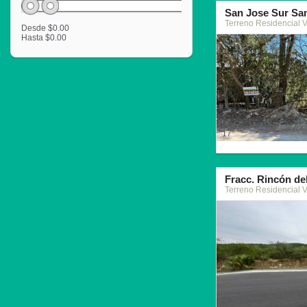
San Jose Sur Sa
Terreno Residencial 
Desde
$0.00
Hasta
$0.00
17
Fracc. Rincón de
Terreno Residencial 
26