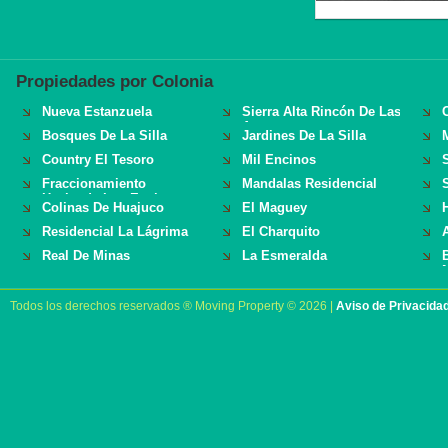
Propiedades por Colonia
Nueva Estanzuela
Sierra Alta Rincón De Las
Aves
Bosques De La Silla
Jardines De La Silla
M
Country El Tesoro
Mil Encinos
Fraccionamiento
Mandalas Residencial
Hacienda Los Encinos
Colinas De Huajuco
El Maguey
Residencial La Lágrima
El Charquito
Real De Minas
La Esmeralda
Todos los derechos reservados ® Moving Property © 2026 |
Aviso de Privacida