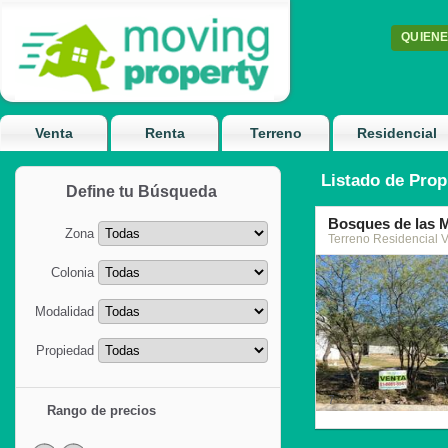
QUIEN
Venta
Renta
Terreno
Residencial
Listado de Prop
Define tu Búsqueda
Bosques de las 
Zona
Terreno Residencial 
Colonia
Modalidad
Propiedad
7
Rango de precios