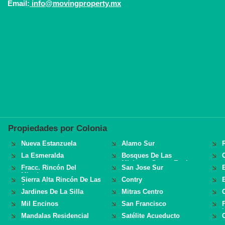
Email:
info@movingproperty.mx
Propiedades por Colonia
Nueva Estanzuela
Alamo Sur
La Esmeralda
Bosques De Las
Misiones Sector Encino
Fracc. Rincón Del
San Jose Sur
Mirador
Sierra Alta Rincón De Las
Contry
Aves
Jardines De La Silla
Mitras Centro
Mil Encinos
San Francisco
Mandalas Residencial
Satélite Acueducto