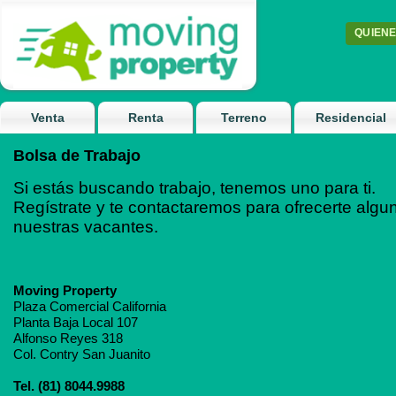
QUIEN
Venta
Renta
Terreno
Residencial
Bolsa de Trabajo
Si estás buscando trabajo, tenemos uno para ti.
Regístrate y te contactaremos para ofrecerte algu
nuestras vacantes.
Moving Property
Plaza Comercial California
Planta Baja Local 107
Alfonso Reyes 318
Col. Contry San Juanito
Tel. (81) 8044.9988