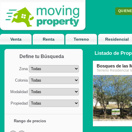
QUIEN
Venta
Renta
Terreno
Residencial
Listado de Prop
Define tu Búsqueda
Bosques de las 
Zona
Terreno Residencial 
Colonia
Modalidad
Propiedad
7
Rango de precios