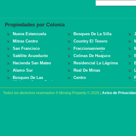
Propiedades por Colonia
Nueva Estanzuela
Bosques De La Silla
J
Mitras Centro
Country El Tesoro
San Francisco
Fraccionamiento
Hacienda Los Encinos
Satélite Acueducto
Colinas De Huajuco
Hacienda San Mateo
Residencial La Lágrima
Alamo Sur
Real De Minas
Bosques De Las
Centro
Misiones Sector Encino
Todos los derechos reservados ® Moving Property © 2026 |
Aviso de Privacida