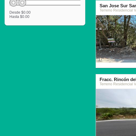
San Jose Sur Sa
Terreno Residencial 
Desde
$0.00
Hasta
$0.00
17
Fracc. Rincón de
Terreno Residencial 
26