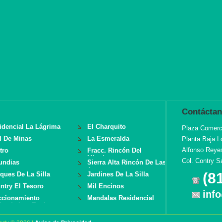
Contácta
idencial La Lágrima
El Charquito
Plaza Comerci
l De Minas
La Esmeralda
Planta Baja L
Alfonso Reye
tro
Fracc. Rincón Del
Mirador
Col. Contry S
undias
Sierra Alta Rincón De Las
Aves
(8
ques De La Silla
Jardines De La Silla
ntry El Tesoro
Mil Encinos
inf
ccionamiento
Mandalas Residencial
ienda Los Encinos