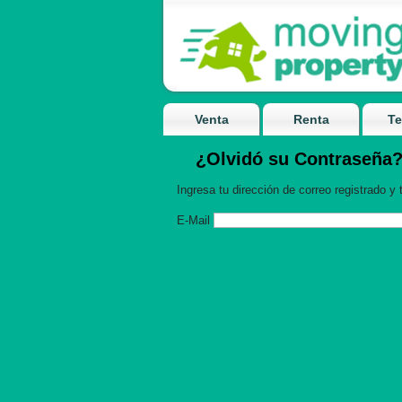
Venta
Renta
Te
¿Olvidó su Contraseña
Ingresa tu dirección de correo registrado y
E-Mail