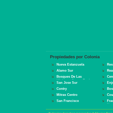
Propiedades por Colonia
Nueva Estanzuela
Res
Alamo Sur
Rea
Bosques De Las
Cen
Misiones Sector Encino
San Jose Sur
Enj
Contry
Bos
Mitras Centro
Cou
San Francisco
Fra
Hac