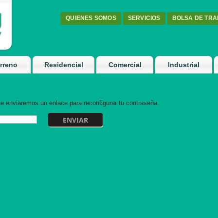
QUIENES SOMOS
SERVICIOS
BOLSA DE TR
rreno
Residencial
Comercial
Industrial
?
 te enviaremos un enlace para reconfigurar tu contraseña.