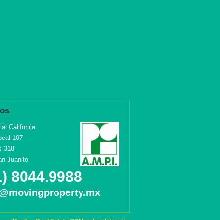
nos
al California
ocal 107
s 318
an Juanito
1) 8044.9988
o@movingproperty.mx