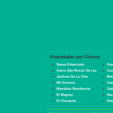
Propiedades por Colonia
Nueva Estanzuela
San
Sierra Alta Rincón De Las
Con
Aves
Jardines De La Silla
Mit
Mil Encinos
San
Mandalas Residencial
Sat
El Maguey
Hac
El Charquito
Ala