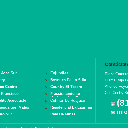
Contácta
 Jose Sur
Enjundias
Plaza Comerci
try
Bosques De La Silla
Planta Baja L
Alfonso Reye
ras Centro
Country El Tesoro
Col. Contry S
 Francisco
Fraccionamiento
Hacienda Los Encinos
(8
élite Acueducto
Colinas De Huajuco
ienda San Mateo
Residencial La Lágrima
inf
mo Sur
Real De Minas