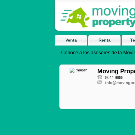
Venta
Renta
Te
Conoce a los asesores de la Movin
Moving Prop
8044.9988
info@movingpr