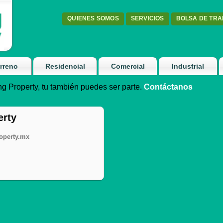
QUIENES SOMOS
SERVICIOS
BOLSA DE TR
rreno
Residencial
Comercial
Industrial
g Property, tu también puedes ser parte.
Contáctanos
erty
operty.mx