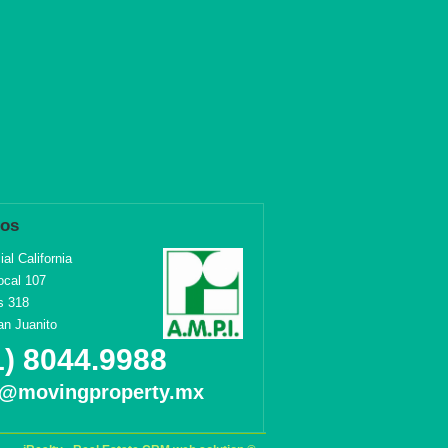
nos
al California
ocal 107
s 318
an Juanito
1) 8044.9988
o@movingproperty.mx