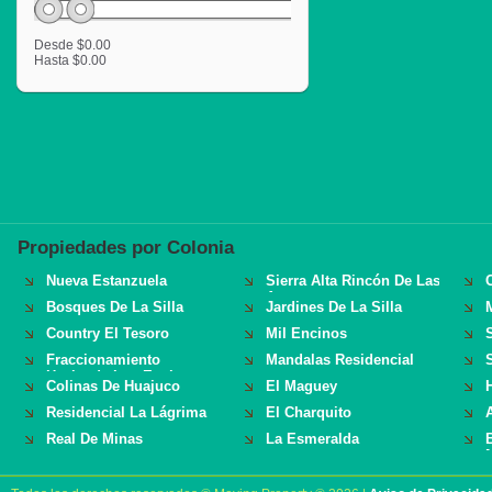
Desde
$0.00
Hasta
$0.00
Propiedades por Colonia
Nueva Estanzuela
Sierra Alta Rincón De Las
Aves
Bosques De La Silla
Jardines De La Silla
M
Country El Tesoro
Mil Encinos
Fraccionamiento
Mandalas Residencial
Hacienda Los Encinos
Colinas De Huajuco
El Maguey
Residencial La Lágrima
El Charquito
Real De Minas
La Esmeralda