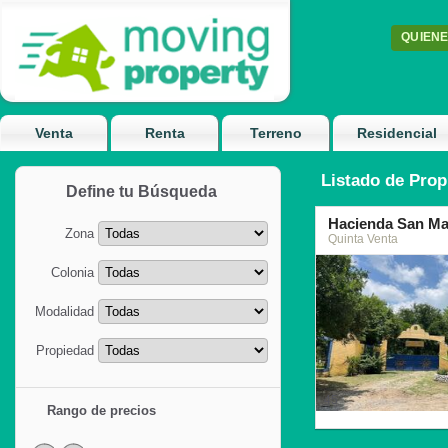
QUIEN
Venta
Renta
Terreno
Residencial
Listado de Prop
Define tu Búsqueda
Hacienda San Ma
Zona
Quinta Venta
Colonia
Modalidad
Propiedad
45
Rango de precios